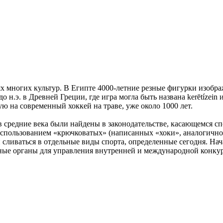
многих культур. В Египте 4000-летние резные фигурки изображ
 до н.э. в Древней Греции, где игра могла быть названа kerētíze
ю на современный хоккей на траве, уже около 1000 лет.
в средние века были найдены в законодательстве, касающемся сп
 использованием «крючковатых» (написанных «хоки», аналогичн
 сливаться в отдельные виды спорта, определенные сегодня. Н
ные органы для управления внутренней и международной конку