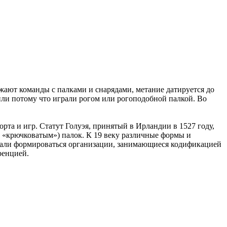
ают команды с палками и снарядами, метание датируется до
in или потому что играли рогом или рогоподобной палкой. Во
орта и игр. Статут Голуэя, принятый в Ирландии в 1527 году,
о «крючковатым») палок. К 19 веку различные формы и
ачали формироваться организации, занимающиеся кодификацией
ренцией.